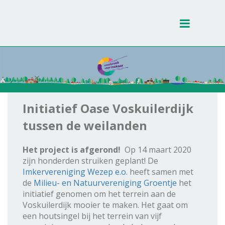
Toggle
navigati
Initiatief Oase Voskuilerdijk
tussen de weilanden
Het project is afgerond!
Op 14 maart 2020
zijn honderden struiken geplant! De
Imkervereniging Wezep e.o.
heeft samen met
de
Milieu- en Natuurvereniging Groentje
het
initiatief genomen om het terrein aan de
Voskuilerdijk mooier te maken. Het gaat om
een houtsingel bij het terrein van vijf