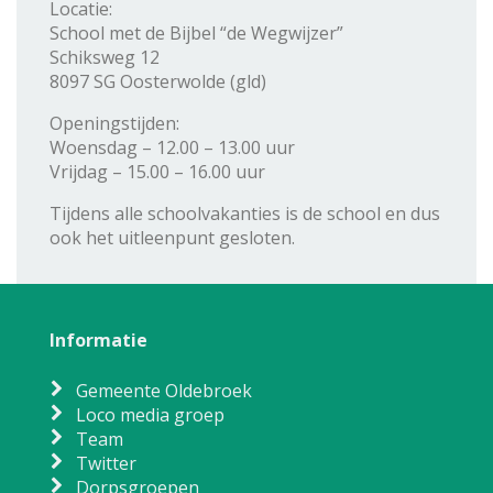
Locatie:
School met de Bijbel “de Wegwijzer”
Schiksweg 12
8097 SG Oosterwolde (gld)
Openingstijden:
Woensdag – 12.00 – 13.00 uur
Vrijdag – 15.00 – 16.00 uur
Tijdens alle schoolvakanties is de school en dus
ook het uitleenpunt gesloten.
Informatie
Gemeente Oldebroek
Loco media groep
Team
Twitter
Dorpsgroepen