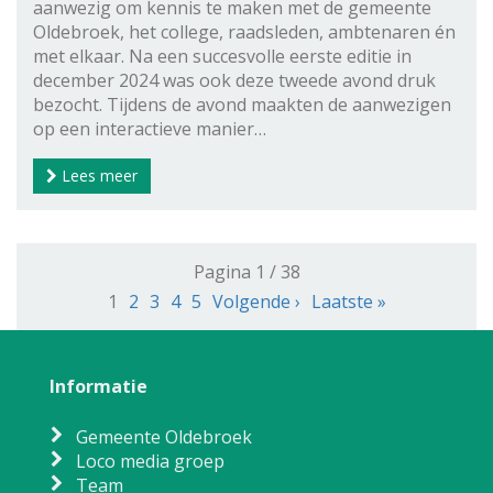
aanwezig om kennis te maken met de gemeente
Oldebroek, het college, raadsleden, ambtenaren én
met elkaar. Na een succesvolle eerste editie in
december 2024 was ook deze tweede avond druk
bezocht. Tijdens de avond maakten de aanwezigen
op een interactieve manier…
Lees meer
Pagina 1 / 38
1
2
3
4
5
Volgende ›
Laatste »
Informatie
Gemeente Oldebroek
Loco media groep
Team