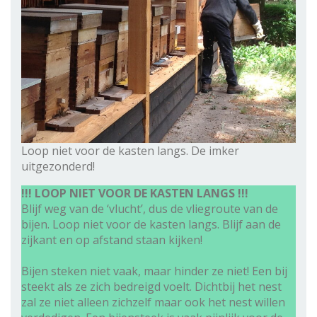
Loop niet voor de kasten langs. De imker
uitgezonderd!
!!! LOOP NIET VOOR DE KASTEN LANGS !!!
Blijf weg van de ‘vlucht’, dus de vliegroute van de
bijen. Loop niet voor de kasten langs. Blijf aan de
zijkant en op afstand staan kijken!
Bijen steken niet vaak, maar hinder ze niet! Een bij
steekt als ze zich bedreigd voelt. Dichtbij het nest
zal ze niet alleen zichzelf maar ook het nest willen