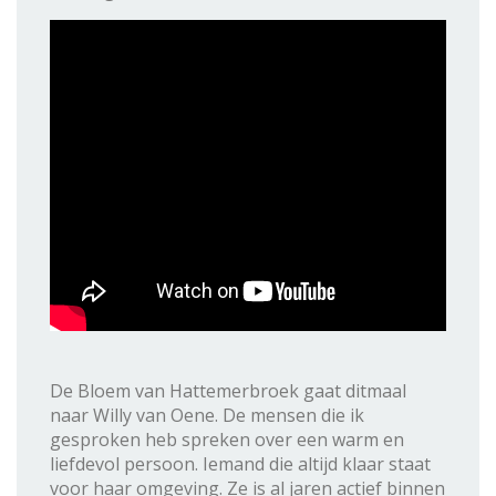
De Bloem van Hattemerbroek gaat ditmaal
naar Willy van Oene. De mensen die ik
gesproken heb spreken over een warm en
liefdevol persoon. Iemand die altijd klaar staat
voor haar omgeving. Ze is al jaren actief binnen