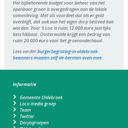
Het bijbehorende budget voor beheer van het
openbaar groen is overgedragen aan de lokale
samenleving. Met als voordeel dat als er geld
overblijft, dat ook aan het eigen dorp besteed kan
worden. Voor ‘t Loo is ruim 12.000 euro jaarlijks
beschikbaar. Oosterwolde krijgt een bedrag van
ruim 20.000 euro voor het groenonderhoud.
Lees verder:
burgerbegroting-in-oldebroek-
bewoners-maaien-zelf-de-bermen-even-mee
Informatie
Gemeente Oldebroek
Loco media groep
Team
Twitter
Dorpsgroepen