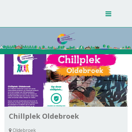
Toggle
navigati
Chillplek Oldebroek
Oldebroek