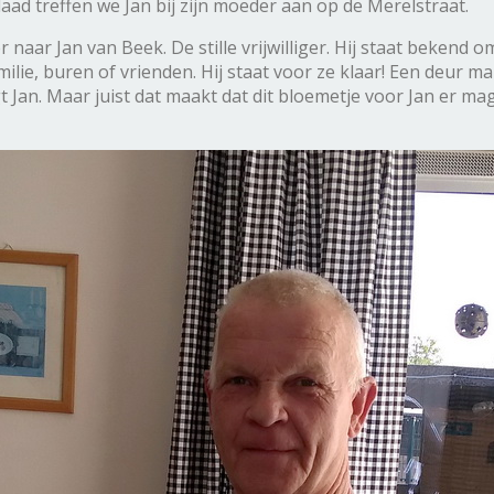
ad treffen we Jan bij zijn moeder aan op de Merelstraat.
aar Jan van Beek. De stille vrijwilliger. Hij staat bekend om
milie, buren of vrienden. Hij staat voor ze klaar! Een deur 
Jan. Maar juist dat maakt dat dit bloemetje voor Jan er mag 