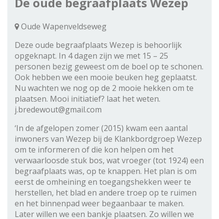
De oude begraafplaats Wezep
Oude Wapenveldseweg
Deze oude begraafplaats Wezep is behoorlijk
opgeknapt. In 4 dagen zijn we met 15 – 25
personen bezig geweest om de boel op te schonen.
Ook hebben we een mooie beuken heg geplaatst.
Nu wachten we nog op de 2 mooie hekken om te
plaatsen. Mooi initiatief? laat het weten.
j.bredewout@gmail.com
‘In de afgelopen zomer (2015) kwam een aantal
inwoners van Wezep bij de Klankbordgroep Wezep
om te informeren of die kon helpen om het
verwaarloosde stuk bos, wat vroeger (tot 1924) een
begraafplaats was, op te knappen. Het plan is om
eerst de omheining en toegangshekken weer te
herstellen, het blad en andere troep op te ruimen
en het binnenpad weer begaanbaar te maken.
Later willen we een bankje plaatsen. Zo willen we