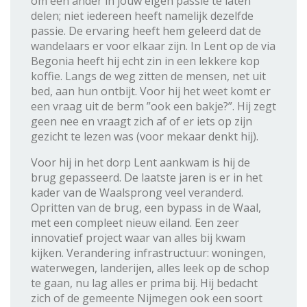
om een ander in jouw eigen passie te laten
delen; niet iedereen heeft namelijk dezelfde
passie. De ervaring heeft hem geleerd dat de
wandelaars er voor elkaar zijn. In Lent op de via
Begonia heeft hij echt zin in een lekkere kop
koffie. Langs de weg zitten de mensen, net uit
bed, aan hun ontbijt. Voor hij het weet komt er
een vraag uit de berm ”ook een bakje?”. Hij zegt
geen nee en vraagt zich af of er iets op zijn
gezicht te lezen was (voor mekaar denkt hij).
Voor hij in het dorp Lent aankwam is hij de
brug gepasseerd. De laatste jaren is er in het
kader van de Waalsprong veel veranderd.
Opritten van de brug, een bypass in de Waal,
met een compleet nieuw eiland. Een zeer
innovatief project waar van alles bij kwam
kijken. Verandering infrastructuur: woningen,
waterwegen, landerijen, alles leek op de schop
te gaan, nu lag alles er prima bij. Hij bedacht
zich of de gemeente Nijmegen ook een soort