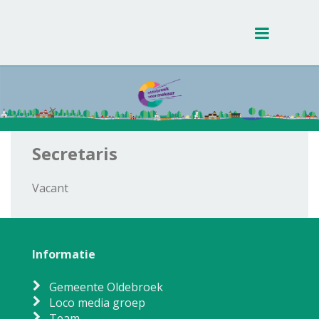
Toggle
navigati
Secretaris
Vacant
Informatie
Gemeente Oldebroek
Loco media groep
Team