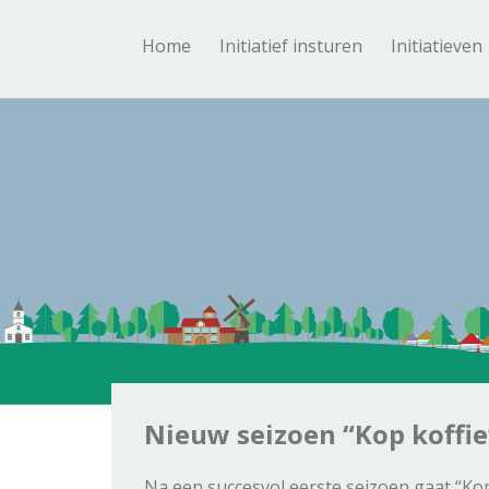
Home
Initiatief insturen
Initiatieven
Nieuw seizoen “Kop koffie
Na een succesvol eerste seizoen gaat “Ko