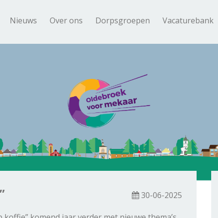
Nieuws
Over ons
Dorpsgroepen
Vacaturebank
”
30-06-2025
p koffie” komend jaar verder met nieuwe thema’s.