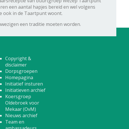
wjaarsreceptie van buurtgroep Wezep Taartpunt
en een aantal hapjes bereid en wel volgens
die ook in de Taartpunt woont.
nwezigen een traditie moeten worden.
Copyright &
disclaimer
Dorpsgroepen
Homepagina
Initiatief insturen
Initiatieven archief
Koersgroep
Oldebroek voor
Mekaar (OvM)
Nieuws archief
Team en
ambassadeurs