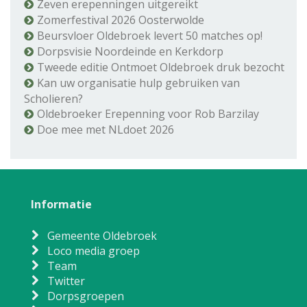
Zeven erepenningen uitgereikt
Zomerfestival 2026 Oosterwolde
Beursvloer Oldebroek levert 50 matches op!
Dorpsvisie Noordeinde en Kerkdorp
Tweede editie Ontmoet Oldebroek druk bezocht
Kan uw organisatie hulp gebruiken van
Scholieren?
Oldebroeker Erepenning voor Rob Barzilay
Doe mee met NLdoet 2026
Informatie
Gemeente Oldebroek
Loco media groep
Team
Twitter
Dorpsgroepen