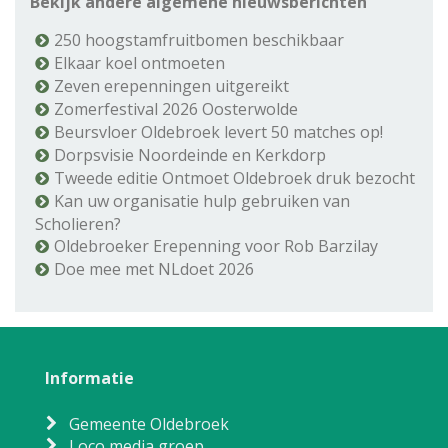
Bekijk andere algemene nieuwsberichten
250 hoogstamfruitbomen beschikbaar
Elkaar koel ontmoeten
Zeven erepenningen uitgereikt
Zomerfestival 2026 Oosterwolde
Beursvloer Oldebroek levert 50 matches op!
Dorpsvisie Noordeinde en Kerkdorp
Tweede editie Ontmoet Oldebroek druk bezocht
Kan uw organisatie hulp gebruiken van
Scholieren?
Oldebroeker Erepenning voor Rob Barzilay
Doe mee met NLdoet 2026
Informatie
Gemeente Oldebroek
Loco media groep