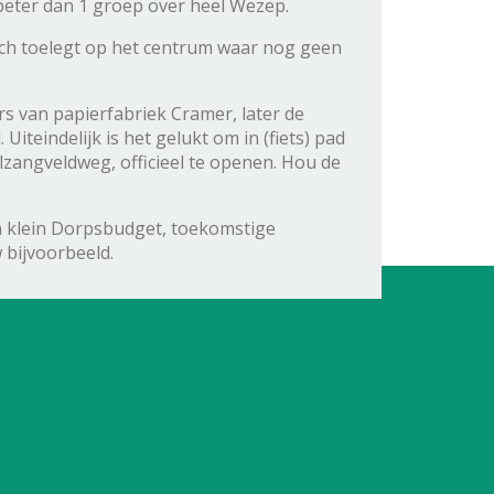
beter dan 1 groep over heel Wezep.
ch toelegt op het centrum waar nog geen
s van papierfabriek Cramer, later de
teindelijk is het gelukt om in (fiets) pad
lzangveldweg, officieel te openen. Hou de
 klein Dorpsbudget, toekomstige
w bijvoorbeeld.