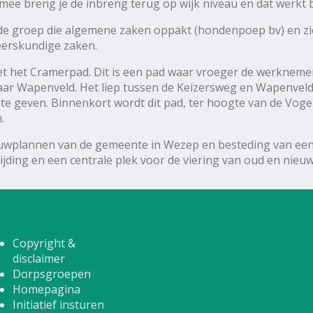
ee breng je de inbreng terug op wijk niveau en dat werkt 
lde groep die algemene zaken oppakt (hondenpoep bv) en zi
eerskundige zaken.
 het Cramerpad. Dit is een pad waar vroeger de werknemer
r Wapenveld. Het liep tussen de Keizersweg en Wapenveld. Ui
 te geven. Binnenkort wordt dit pad, ter hoogte van de Voge
.
uwplannen van de gemeente in Wezep en besteding van een
vrijding en een centrale plek voor de viering van oud en nieu
Copyright &
disclaimer
Dorpsgroepen
Homepagina
Initiatief insturen