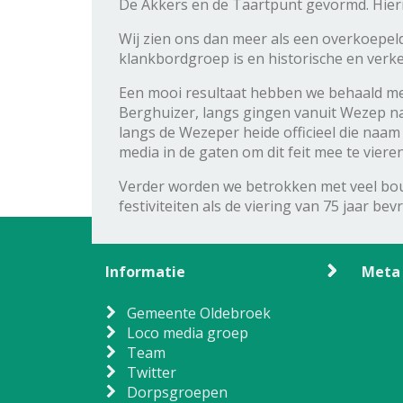
De Akkers en de Taartpunt gevormd. Hierm
Wij zien ons dan meer als een overkoepe
klankbordgroep is en historische en verk
Een mooi resultaat hebben we behaald met
Berghuizer, langs gingen vanuit Wezep naa
langs de Wezeper heide officieel die naam
media in de gaten om dit feit mee te vieren
Verder worden we betrokken met veel bo
festiviteiten als de viering van 75 jaar be
Informatie
Meta
Gemeente Oldebroek
Loco media groep
Team
Twitter
Dorpsgroepen