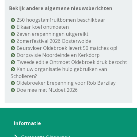
Bekijk andere algemene nieuwsberichten
250 hoogstamfruitbomen beschikbaar
Elkaar koel ontmoeten
Zeven erepenningen uitgereikt
Zomerfestival 2026 Oosterwolde
Beursvloer Oldebroek levert 50 matches op!
Dorpsvisie Noordeinde en Kerkdorp
Tweede editie Ontmoet Oldebroek druk bezocht
Kan uw organisatie hulp gebruiken van
Scholieren?
Oldebroeker Erepenning voor Rob Barzilay
Doe mee met NLdoet 2026
Informatie