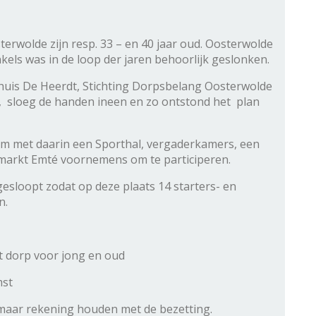
erwolde zijn resp. 33 – en 40 jaar oud. Oosterwolde
nkels was in de loop der jaren behoorlijk geslonken.
shuis De Heerdt, Stichting Dorpsbelang Oosterwolde
, sloeg de handen ineen en zo ontstond het plan
um met daarin een Sporthal, vergaderkamers, een
rmarkt Emté voornemens om te participeren.
sloopt zodat op deze plaats 14 starters- en
n.
t dorp voor jong en oud
mst
 maar rekening houden met de bezetting.