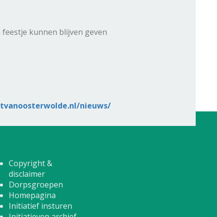
feestje kunnen blijven geven
rtvanoosterwolde.nl/nieuws/
Copyright &
disclaimer
Dorpsgroepen
Homepagina
Initiatief insturen
Initiatieven archief