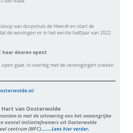
t dan klaar.
sloop van dorpshuis de Heerdt en start de
at de woningen er in het eerste halfjaar van 2022
C haar deuren opent
C open gaat. In overleg met de verenigingen zoeken
oosterwolde.nl
/
p Hart van Oosterwolde
naniem in met de uitvoering van het omvangrijke
en aantal initiatiefnemers uit Oosterwolde
neel centrum (MFC)
……..Lees hier verder.