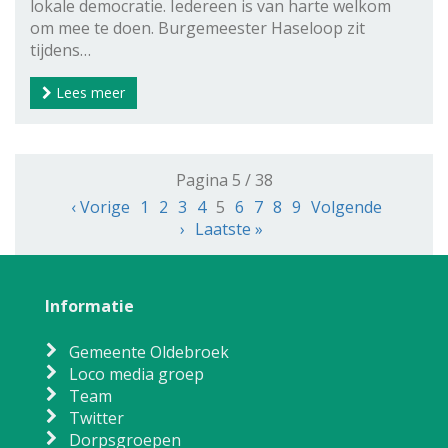
lokale democratie. Iedereen is van harte welkom
om mee te doen. Burgemeester Haseloop zit
tijdens…
Lees meer
Pagina 5 / 38
‹ Vorige
1
2
3
4
5
6
7
8
9
Volgende
›
Laatste »
Informatie
Gemeente Oldebroek
Loco media groep
Team
Twitter
Dorpsgroepen