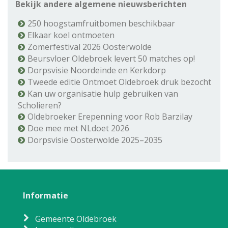
Bekijk andere algemene nieuwsberichten
250 hoogstamfruitbomen beschikbaar
Elkaar koel ontmoeten
Zomerfestival 2026 Oosterwolde
Beursvloer Oldebroek levert 50 matches op!
Dorpsvisie Noordeinde en Kerkdorp
Tweede editie Ontmoet Oldebroek druk bezocht
Kan uw organisatie hulp gebruiken van
Scholieren?
Oldebroeker Erepenning voor Rob Barzilay
Doe mee met NLdoet 2026
Dorpsvisie Oosterwolde 2025–2035
Informatie
Gemeente Oldebroek