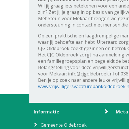
Wil jij graag iets betekenen voor een ande
zijn? Zet jij je graag in op basis van geli
Met Steun voor Mekaar brengen we gezin
ondersteuning in contact met mensen die 
Op een praktische en laagdrempelige manie
waar jij behoefte aan hebt. Uiteraard zorg
CJG Oldebroek zoekt gezinnen en betrokken
Het CJG Oldebroek zorgt na aanmelding v
een familiegroepsplan en begeleidt de be
Belangstelling voor deze vrijwilligersfun
voor Mekaar: info@cjgoldebroek.nl of 03
Ben je op zoek naar andere leuke vrijwill
www.vrijwilligersvacaturebankoldebroek.n
Informatie
Meta
Gemeente Oldebroek