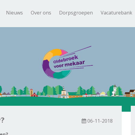
Nieuws
Over ons
Dorpsgroepen
Vacaturebank
w?
06-11-2018
ven?