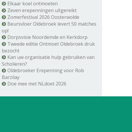
Elkaar koel ontmoeten
Zeven erepenningen uitgereikt
Zomerfestival 2026 Oosterwolde
Beursvloer Oldebroek levert 50 matches
op!
Dorpsvisie Noordeinde en Kerkdorp
Tweede editie Ontmoet Oldebroek druk
bezocht
Kan uw organisatie hulp gebruiken van
Scholieren?
Oldebroeker Erepenning voor Rob
Barzilay
Doe mee met NLdoet 2026