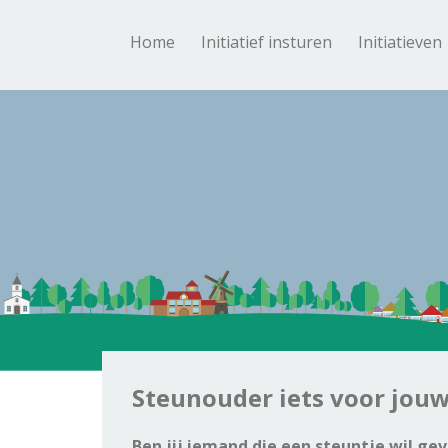
Home
Initiatief insturen
Initiatieven
Steunouder iets voor jou
Ben jij iemand die een steuntje wil ge