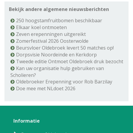
Bekijk andere algemene nieuwsberichten
250 hoogstamfruitbomen beschikbaar
Elkaar koel ontmoeten
Zeven erepenningen uitgereikt
Zomerfestival 2026 Oosterwolde
Beursvloer Oldebroek levert 50 matches op!
Dorpsvisie Noordeinde en Kerkdorp
Tweede editie Ontmoet Oldebroek druk bezocht
Kan uw organisatie hulp gebruiken van
Scholieren?
Oldebroeker Erepenning voor Rob Barzilay
Doe mee met NLdoet 2026
Informatie