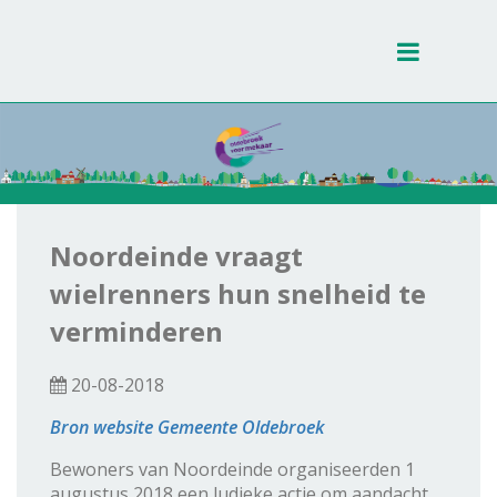
Toggle
navigati
Noordeinde vraagt
wielrenners hun snelheid te
verminderen
20-08-2018
Bron website Gemeente Oldebroek
Bewoners van Noordeinde organiseerden 1
augustus 2018 een ludieke actie om aandacht