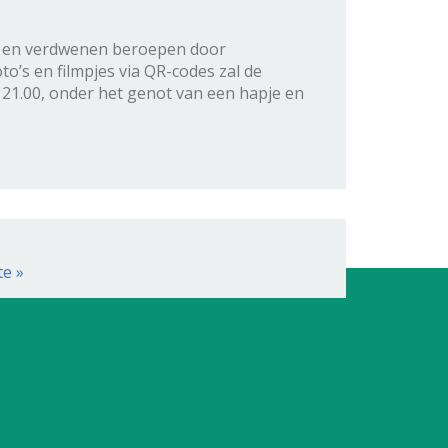
en en verdwenen beroepen door
o’s en filmpjes via QR-codes zal de
 21.00, onder het genot van een hapje en
te »