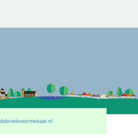
debroekvoormekaar.nl