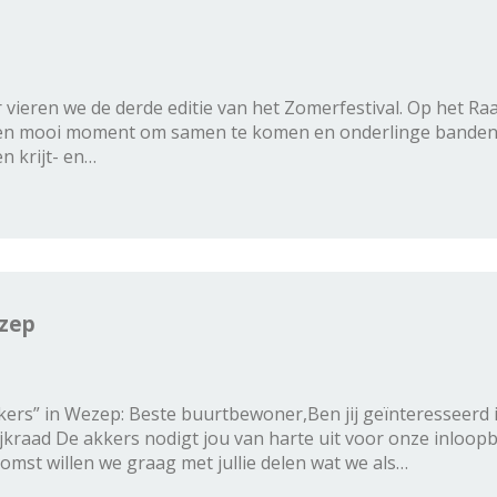
ur vieren we de derde editie van het Zomerfestival. Op het 
 Een mooi moment om samen te komen en onderlinge banden aa
n krijt- en…
ezep
kers” in Wezep: Beste buurtbewoner,Ben jij geïnteresseerd i
jkraad De akkers nodigt jou van harte uit voor onze inloopb
mst willen we graag met jullie delen wat we als…