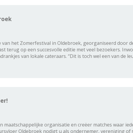
roek
tie van het Zomerfestival in Oldebroek, georganiseerd door
iast terug op een succesvolle editie met veel bezoekers. I
drankjes van lokale cateraars. “Dit is toch wel een van de l
er!
en maatschappelijke organisatie en creëer matches waar ie
svloer Oldebroek nodigt u als ondernemer, vereniging of s