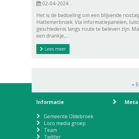
02-04-2024
Het is de bedoeling om een blijvende nost
Hattemerbroek. Via informatiepanelen, luist
geschiedenis langs route te beleven zijn. M
een drankje,…
Lees meer
« E
Informatie
Meta
Gemeente Oldebroek
Loco media groep
Team
Twitter