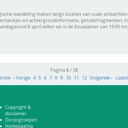
algische wandeling maken langs locaties van oude ambacht
erbankjes en achtergrondinformatie, geluidsfragmenten, fot
aandagavond 8 april willen we in de Bouwakker van 19.00 tot
Pagina 8 / 38
erste
‹ Vorige
4
5
6
7
8
9
10
11
12
Volgende ›
Laats
Copyright &
disclaimer
Dorpsgroepen
Homepagina