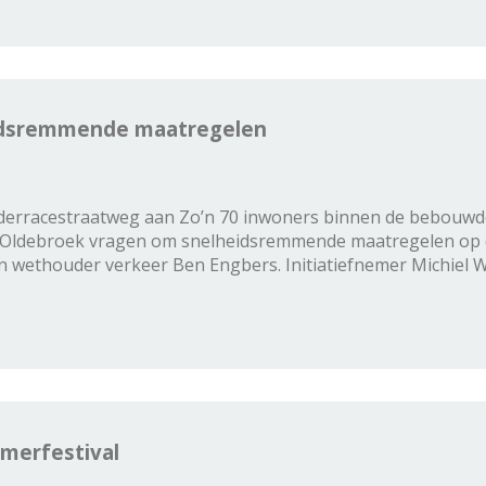
idsremmende maatregelen
iderracestraatweg aan Zo’n 70 inwoners binnen de bebou
e Oldebroek vragen om snelheidsremmende maatregelen op d
ethouder verkeer Ben Engbers. Initiatiefnemer Michiel We
omerfestival