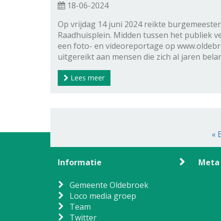
18-06-2024
Op vrijdag 14 juni 2024 reikte burgemeester
Raadhuisplein. Midden tussen het publiek v
een foto- en videoreportage op www.oldebro
uitgereikt aan mensen die zich al jaren bel
Lees meer
« 
Informatie
Meta
Gemeente Oldebroek
Loco media groep
Team
Twitter