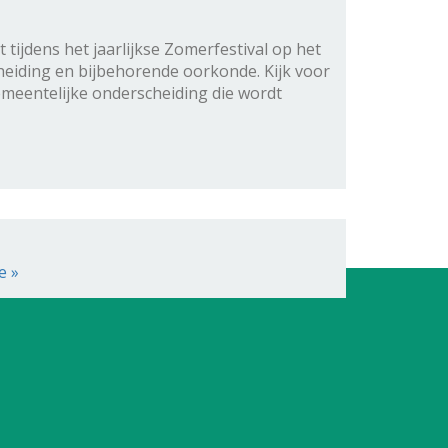
ijdens het jaarlijkse Zomerfestival op het
heiding en bijbehorende oorkonde. Kijk voor
meentelijke onderscheiding die wordt
e »