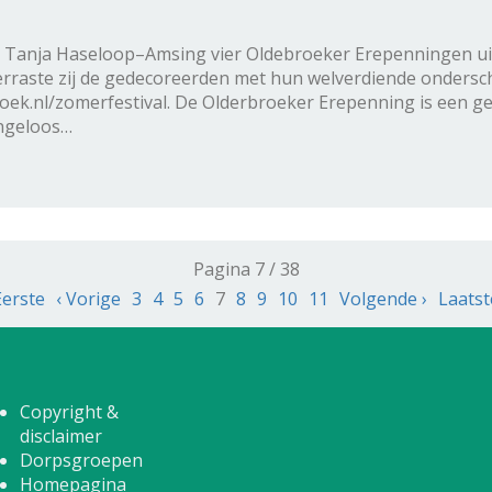
 Tanja Haseloop–Amsing vier Oldebroeker Erepenningen uit t
erraste zij de gedecoreerden met hun welverdiende ondersc
ek.nl/zomerfestival. De Olderbroeker Erepenning is een ge
angeloos…
Pagina 7 / 38
Eerste
‹ Vorige
3
4
5
6
7
8
9
10
11
Volgende ›
Laatst
Copyright &
disclaimer
Dorpsgroepen
Homepagina