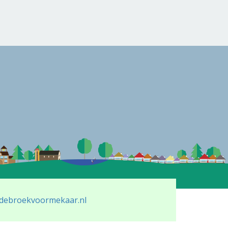
debroekvoormekaar.nl