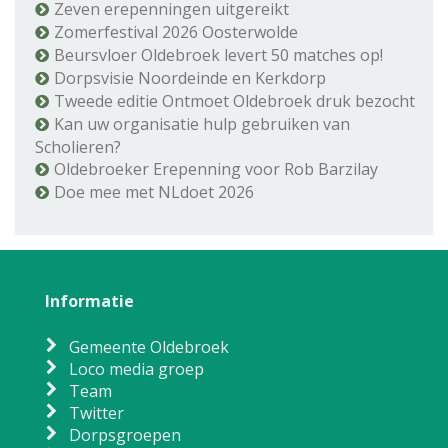
Zeven erepenningen uitgereikt
Zomerfestival 2026 Oosterwolde
Beursvloer Oldebroek levert 50 matches op!
Dorpsvisie Noordeinde en Kerkdorp
Tweede editie Ontmoet Oldebroek druk bezocht
Kan uw organisatie hulp gebruiken van
Scholieren?
Oldebroeker Erepenning voor Rob Barzilay
Doe mee met NLdoet 2026
Informatie
Gemeente Oldebroek
Loco media groep
Team
Twitter
Dorpsgroepen