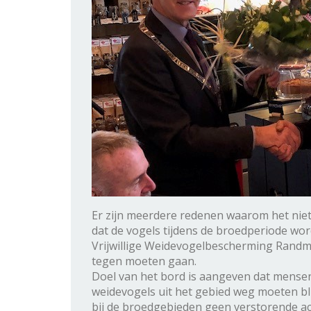
Er zijn meerdere redenen waarom het niet
dat de vogels tijdens de broedperiode w
Vrijwillige Weidevogelbescherming Randm
tegen moeten gaan.
Doel van het bord is aangeven dat mense
weidevogels uit het gebied weg moeten bli
bij de broedgebieden geen verstorende ac