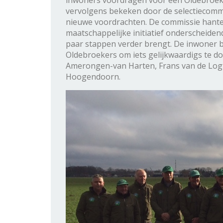
inwoners voordragen voor een Oldebroek
vervolgens bekeken door de selectiecommis
nieuwe voordrachten. De commissie hanteer
maatschappelijke initiatief onderscheidend
paar stappen verder brengt. De inwoner 
Oldebroekers om iets gelijkwaardigs te do
Amerongen-van Harten, Frans van de Log
Hoogendoorn.