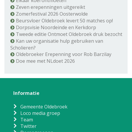
Elkaar koel ontmoeten
Zeven erepenningen uitgereikt
Zomerfestival 2026 Oosterwolde
Beursvloer Oldebroek levert 50 matches op!
Dorpsvisie Noordeinde en Kerkdorp
Tweede editie Ontmoet Oldebroek druk bezocht
Kan uw organisatie hulp gebruiken van
Scholieren?
Oldebroeker Erepenning voor Rob Barzilay
Doe mee met NLdoet 2026
Informatie
Gemeente Oldebroek
Loco media groep
Team
Twitter