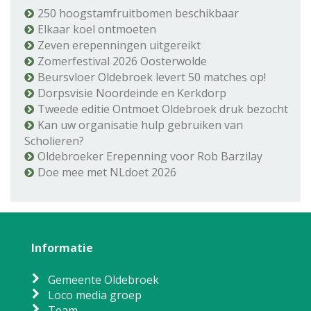
250 hoogstamfruitbomen beschikbaar
Elkaar koel ontmoeten
Zeven erepenningen uitgereikt
Zomerfestival 2026 Oosterwolde
Beursvloer Oldebroek levert 50 matches op!
Dorpsvisie Noordeinde en Kerkdorp
Tweede editie Ontmoet Oldebroek druk bezocht
Kan uw organisatie hulp gebruiken van
Scholieren?
Oldebroeker Erepenning voor Rob Barzilay
Doe mee met NLdoet 2026
Informatie
Gemeente Oldebroek
Loco media groep
Team