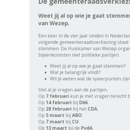
De gemeenteraadsverkiezi
Weet jij al op wie je gaat stemm
van Wezep.
Een keer in de vier jaar vinden in Nederl
volgende gemeenteraadsverkiezing staat 
stemmen. De Huiskamer van Wezep organi
bijeenkomsten met politieke partijen.
Weet jij al op wie je gaat stemmen?
Wat je belangrijk vindt?
Wil je weten wat de speerpunten zijn 
Stel al je vragen aan de partijen.
Op
7 februari
kun je met vragen terecht b
Op
14 februari
bij
D66
.
Op
28 februari
bij het
CDA
.
Op
5 maart
bij
ABO
.
Op
7 maart
bij
CU
.
Op
13 maart
bij de
PvdA
.