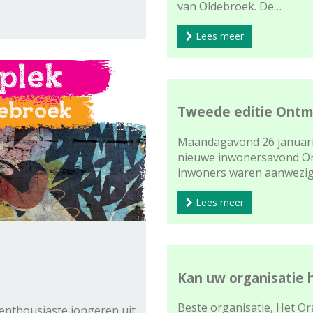
van Oldebroek. De…
Lees meer
Tweede editie Ontm
Maandagavond 26 januari 
nieuwe inwonersavond On
inwoners waren aanwezi
Lees meer
Kan uw organisatie 
Beste organisatie, Het O
 enthousiaste jongeren uit