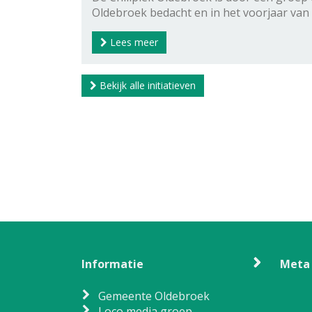
Oldebroek bedacht en in het voorjaar van
Lees meer
Bekijk alle initiatieven
Informatie
Meta
Gemeente Oldebroek
Loco media groep