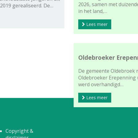
2026, samen met duizende
 2019 gerealiseerd. De…
in het land,…
Lees meer
Oldebroeker Erepenn
De gemeente Oldebroek r
Oldebroeker Erepenning u
werd overhandigd…
Lees meer
Copyright &
disclaimer