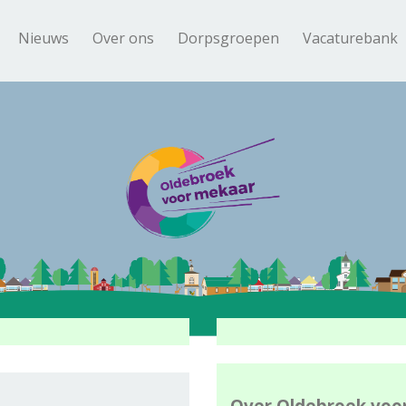
Nieuws
Over ons
Dorpsgroepen
Vacaturebank
Over Oldebroek voo