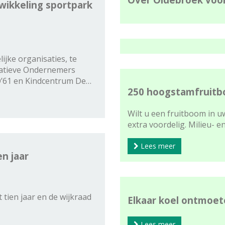
twikkeling sportpark
ke organisaties, te
atieve Ondernemers
O’61 en Kindcentrum De…
250 hoogstamfruitb
Wilt u een fruitboom in uw
extra voordelig. Milieu- 
Lees meer
n jaar
tien jaar en de wijkraad
Elkaar koel ontmoe
Lees meer