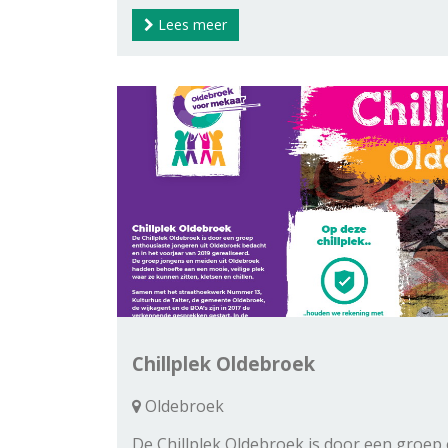
Lees meer
Chillplek Oldebroek
Oldebroek
De Chillplek Oldebroek is door een groep