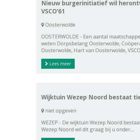
Nieuw burgerinitiatief wil heron
VSCO’61
Oosterwolde
OOSTERWOLDE - Een aantal maatschappelij
weten Dorpsbelang Oosterwolde, Coöper
Oosterwolde, Hart van Oosterwolde, VSC
Lees meer
Wijktuin Wezep Noord bestaat tie
niet opgeven
WEZEP - De wijktuin Wezep Noord bestaat 
Wezep Noord wil dit graag bij u onder…