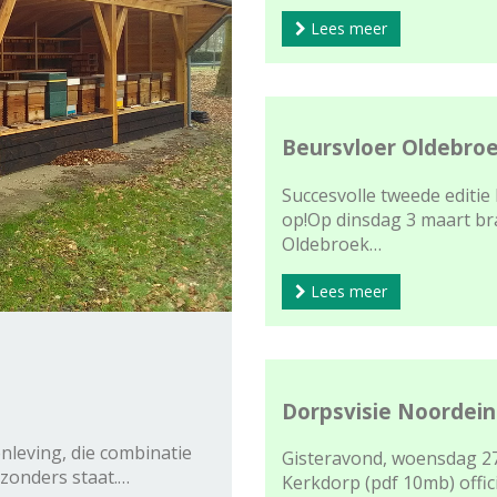
Lees meer
Beursvloer Oldebroe
Succesvolle tweede editie
op!Op dinsdag 3 maart bra
Oldebroek…
Lees meer
Dorpsvisie Noordei
nleving, die combinatie
Gisteravond, woensdag 27
ijzonders staat.…
Kerkdorp (pdf 10mb) offi