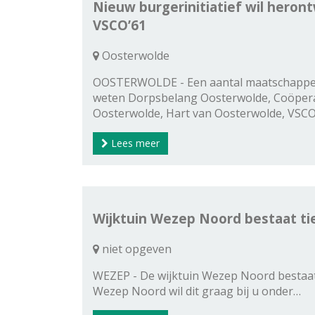
Nieuw burgerinitiatief wil heron
VSCO’61
Oosterwolde
OOSTERWOLDE - Een aantal maatschappelij
weten Dorpsbelang Oosterwolde, Coöper
Oosterwolde, Hart van Oosterwolde, VSC
Lees meer
Wijktuin Wezep Noord bestaat tie
niet opgeven
WEZEP - De wijktuin Wezep Noord bestaat 
Wezep Noord wil dit graag bij u onder…