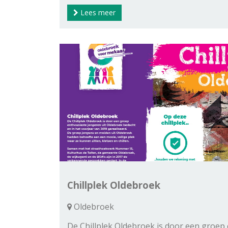
Lees meer
Chillplek Oldebroek
Oldebroek
De Chillplek Oldebroek is door een groep