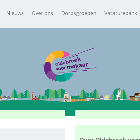
Nieuws
Over ons
Dorpsgroepen
Vacaturebank
Over Oldebroek voo