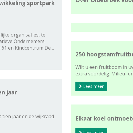
twikkeling sportpark
ke organisaties, te
atieve Ondernemers
O’61 en Kindcentrum De…
250 hoogstamfruitb
Wilt u een fruitboom in uw
extra voordelig. Milieu- 
Lees meer
n jaar
tien jaar en de wijkraad
Elkaar koel ontmoe
Lees meer