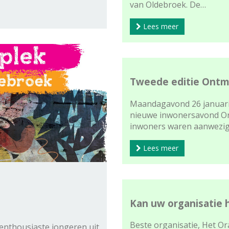
van Oldebroek. De…
Lees meer
Tweede editie Ontm
Maandagavond 26 januari 
nieuwe inwonersavond On
inwoners waren aanwezi
Lees meer
Kan uw organisatie 
Beste organisatie, Het O
 enthousiaste jongeren uit