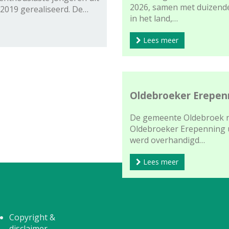
2026, samen met duizende
 2019 gerealiseerd. De…
in het land,…
Lees meer
Oldebroeker Erepenn
De gemeente Oldebroek r
Oldebroeker Erepenning u
werd overhandigd…
Lees meer
Copyright &
disclaimer