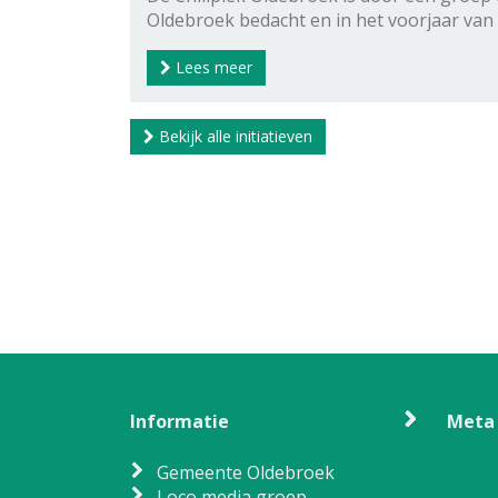
Oldebroek bedacht en in het voorjaar van
Lees meer
Bekijk alle initiatieven
Informatie
Meta
Gemeente Oldebroek
Loco media groep