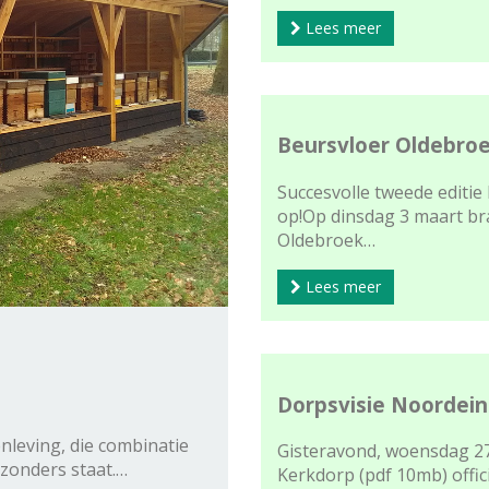
Lees meer
Beursvloer Oldebroe
Succesvolle tweede editie
op!Op dinsdag 3 maart bra
Oldebroek…
Lees meer
Dorpsvisie Noordei
nleving, die combinatie
Gisteravond, woensdag 27
ijzonders staat.…
Kerkdorp (pdf 10mb) offi